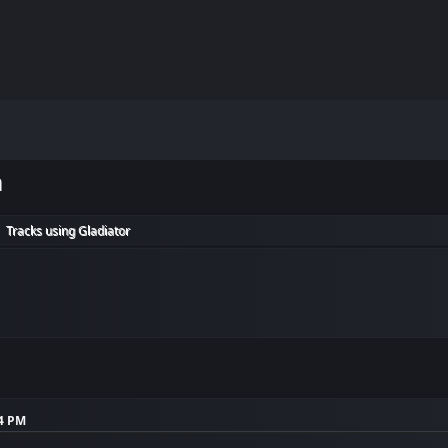
m
Tracks using Gladiator
►
24 PM