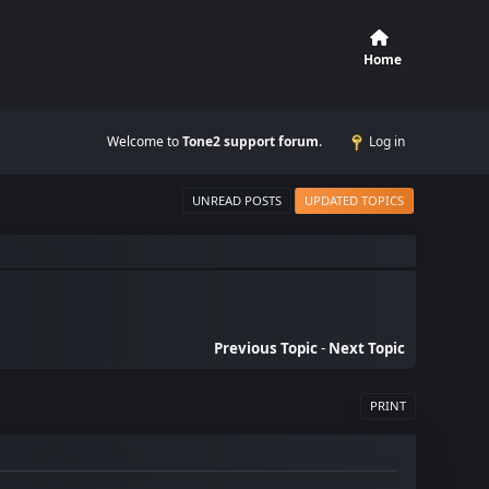
Home
Welcome to
Tone2 support forum
.
Log in
UNREAD POSTS
UPDATED TOPICS
Previous Topic
-
Next Topic
PRINT