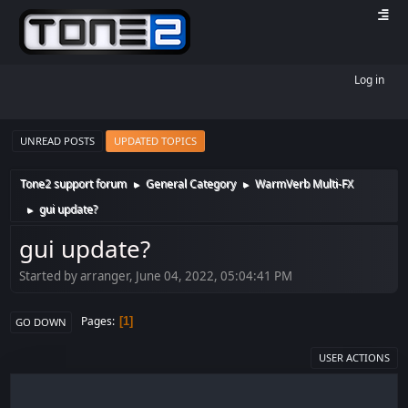
Log in
UNREAD POSTS
UPDATED TOPICS
Tone2 support forum
General Category
WarmVerb Multi-FX
►
►
gui update?
►
gui update?
Started by arranger, June 04, 2022, 05:04:41 PM
Pages
1
GO DOWN
USER ACTIONS