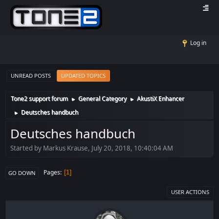
Log in
UNREAD POSTS
UPDATED TOPICS
Tone2 support forum
General Category
AkustiX Enhancer
►
►
Deutsches handbuch
►
Deutsches handbuch
Started by Markus Krause, July 20, 2018, 10:40:04 AM
Pages
1
GO DOWN
USER ACTIONS